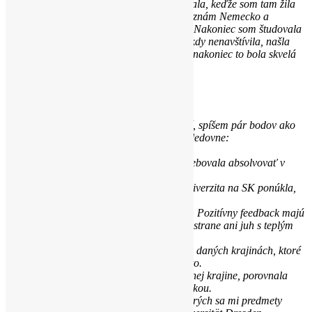
Nemecko. Úprimne, táto krajina ma nelákala, keďže som tam žila
pár mesiacov v lete viac rokov po sebe. Poznám Nemecko a
Nemcov, ich životný štýl, krajinu ako takú. Nakoniec som študovala
vo východnej časti Nemecka, ktoré som nikdy nenavštívila, našla
vhodnú univerzitu a dala som jej šancu. A nakoniec to bola skvelá
voľba!
TU
Dresden
Ak by ste plánovali výber školy v zahraničí, spíšem pár bodov ako
som postupovala, môj výber prebiehal nasledovne:
1. Spísala som si predmety, ktoré som potrebovala absolvovať v
danom semestri na SK.
2. Pozrela som si zoznam škôl, ktoré mi univerzita na SK ponúkla,
kde môžem študovať.
3. Vybrala som si krajiny, ktoré ma zaujali. Pozitívny feedback majú
aj rozvinuté severské krajiny, no na druhej strane ani juh s teplým
počasím nie je na zahodenie, je to na vás!
4. Následne som si vybrala pár univerzít, v daných krajinách, ktoré
ma zaujali. Ja som preferovala väčšie mesto.
5. Naštudovala som si školský systém v danej krajine, porovnala
predmety zahraničnej univerzity so slovenskou.
6. Nakoniec mi ostalo pár univerzít, na ktorých sa mi predmety