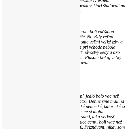
zhodovali. Vybrala som si Technische Universität Dresden.
7. Zaujímala som sa aj o rezenzie iných Slovákov, ktorí študovali na
TU Dresden, ako sa im na univerzite páčilo.
Ubytovanie:
Bývala som na internáte, v ktorom boli väčšinou
Erasmus študenti. Patril síce medzi tie staršie. No vždy veľmi
príjemné v porovnaní so slovenskými. Mali sme veľmi veľké izby a
bohaté vybavenie. Jedným z pozitív bolo, že pri vchode nebola
žiadna strážnička či strížnik. Mohli sme mať návšetvy kedy a ako
dlho chceme, čo na Slovensku nie je zvykom. Plusom bol aj veľký
park za internátom, kde sme sa v lete opaľovali.
Dormitory
Dormitory
TU
Dresden
Jedlo:
Blízko internátu sme mali viac jedální, jedlo bolo vac než
fantastické (a to ja som vyberavý typ, viď foto). Denne sme mali na
výber cez 6 jedál. Vegán, vegetarián, klasické nemecké, kalorické či
low carb jedlá, koláče, nápoje a iné. Jedlo sme si mohli
kombinovať, niektoré jedlá sme si naberali sami, takú veľkosť
porcie, na akú som sa práve cítila. A nakoniec ceny.. boli viac než
prijateľné, menu sa pohybovalo od 1,5 – 3€. Priznávam, nikdy som