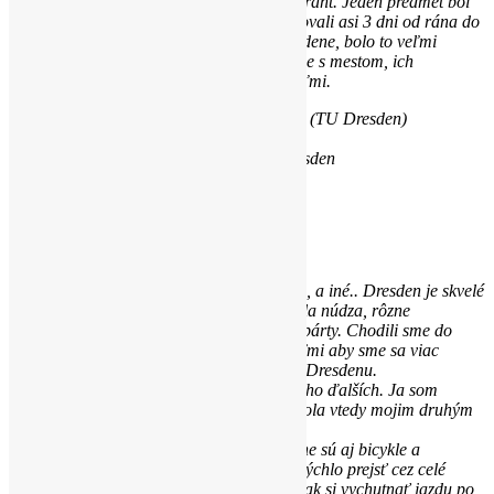
aby sme dostali od programu Erasmus+ grant. Jeden predmet bol
vo forme workshopu, na ktorom sme pracovali asi 3 dni od rána do
večera. Riešili sme ekologickú časť v Dresdene, bolo to veľmi
praktické, skvelý zážitok. Komunikovali sme s mestom, ich
predstaviteľmi či rôznymi zaujímavými ľuďmi.
The Faculty of Business and Economics (TU Dresden)
Saxon State and University Library Dresden
Študentský život:
Párty, zážitky, cestovanie, a iné.. Dresden je skvelé
študenstké mesto. O študenstké párty nebola núdza, rôzne
spoznávanie študentov, krúžky či erasmus párty. Chodili sme do
parku s kamošmi/spolužiakmi, ale aj učiteľmi aby sme sa viac
spoznali. Medzitým sme cestovali aj mimo Dresdenu.
Sächsische Schweiz, Berlin, Leipzig a mnoho ďalších. Ja som
chodila často do obľúbenej Prahy, ktorá bola vtedy mojim druhým
domovom.
Jednou z vecí, ktoré mám rada na Dresdene sú aj bicykle a
cyklochodníky, ktoré sú všade, a tak viete rýchlo prejsť cez celé
mesto do školy, kaviarne, obchodu, či len tak si vychutnať jazdu po