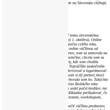
lepšie jedálne nevidela a veľakrát mi v živote na Slovensku chýbajú.
🙂
Canteen
Škola:
Nemecký školský systém je podobný tomu slovenskému.
Letný semester mi začína až 1. apríla (zimný 1. októbra). Online
fungovanie, sme mali na veľa predmetoch počas celého roku.
Narážam na to, že slovenské školy fungujú online väčšinou od
pandémie (marca 2020). Pri výbere predmetov, som sa zamerala na
tie, kde sa písali seminárky v angličtine či nemčine, chcela som sa
zlepšiť v jazykoch. No mala som aj predmety, kde som chodila
klasicky do školy na semináre a prednášky. Najväčším zaskočením
bol predmet, kde začal učiteľ po nemecky derivovať a logaritmovať.
Na tejto hodine som bola len raz. Vybrala som si zlý premet, ktorý
som už na Slovensku absolvovala a nepotrebovala som ho. Takýchto
omylov sa nestalo veľa, no predsa, ak si počas školského roka
musíte zháňať náhradný predmet, aby Vám sedel počet kreditov, nie
je to nič príjemné. Preto si predmety treba dôkladne preštudovať, čo
sa v nich učí, ako sa predmet končí (ústne, testom, workshopom,
seminárkou a inými).
Na konci semestra sme museli úspešne ukončiť väčšinu predmetov,