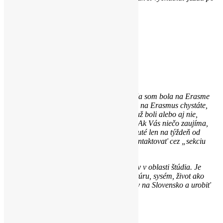
meste.
Dresden
Zwinger
Dresden
Leipzig
Dresden
Berlin
Sächsische
Schweiz
Tento článok som plánovala už dlhší čas. Ja som bola na Erasme
pred rokom a pol. Dúfam, že Vám, ktorí sa na Erasmus chystáte,
pomôže pri výbere školy. A Vám, ktorí ste už boli alebo aj nie,
ďakujem, že ste sa dostali až nakoniec. 🙂 Ak Vás niečo zaujíma,
rada odpoviem v komentári (ktoré sú zapnuté len na týždeň od
zverejnenia článku) alebo ma neváhajte kontaktovať cez „sekciu
konkakt“, Instagram či Facebook.
Nakoniec Vám prajem veľa splnených snov v oblasti štúdia. Je
dôležité okúsiť zahraničie, spoznať inú kultúru, sysém, život ako
taký. No ešte dôležitejšie je vrátiť sa domov na Slovensko a urobiť
našu krajinu príjemnejšiu na život.
Dresden