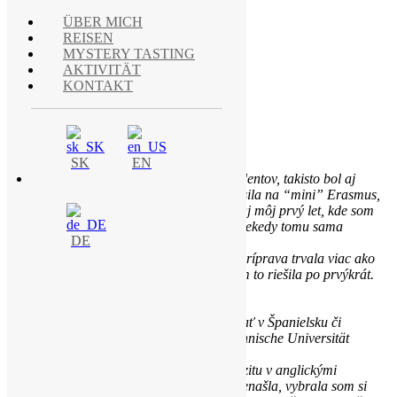
ÜBER MICH
REISEN
MYSTERY TASTING
AKTIVITÄT
KONTAKT
DRESDEN (ERASMUS)
AKTIVITÄT
SK
EN
Štúdium v zahraničí je snom mnohých študentov, takisto bol aj
mojim. Už na strednej škole som sa prihlásila na “mini” Erasmus,
ktorý sa konal v Anglicku. Bol to zároveň aj môj prvý let, kde som
letela sama v 18 rokoch. To bol zážitok! Niekedy tomu sama
DE
nemôžem neveriť, aká som bola odvážna.
Druhý Erasmus sa mi podaril počas VŠ. Príprava trvala viac ako
pol roka, samozrejme, bolo to preto, že som to riešila po prvýkrát.
Dnes by mi to zabralo maximálne týždeň.
Aj keď zo začiatku som mala túžbu študovať v Španielsku či
Portugalsku, nakoniec som si vybrala Technische Universität
Dresden v Nemecku (TU Dresden).
Keďže španielsky neviem a vhodnú univerzitu v anglickými
predmetami som na juhozápade Európy nenašla, vybrala som si