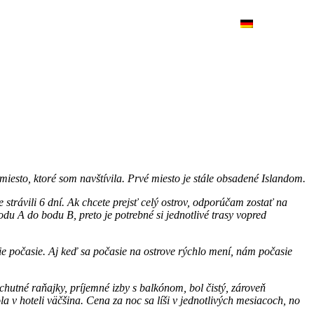
DE
iesto, ktoré som navštívila. Prvé miesto je stále obsadené Islandom.
strávili 6 dní. Ak chcete prejsť celý ostrov, odporúčam zostať na
du A do bodu B, preto je potrebné si jednotlivé trasy vopred
epšie počasie. Aj keď sa počasie na ostrove rýchlo mení, nám počasie
hutné raňajky, príjemné izby s balkónom, bol čistý, zároveň
v hoteli väčšina. Cena za noc sa líši v jednotlivých mesiacoch, no