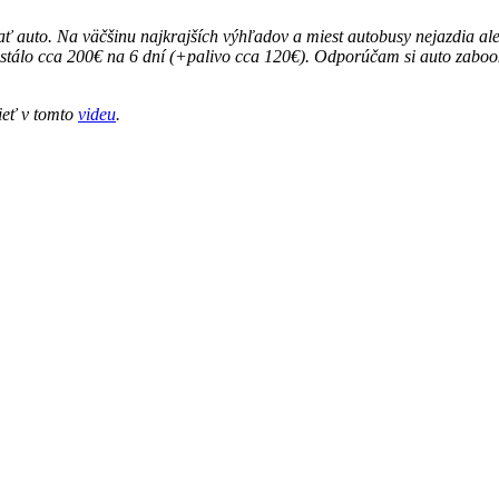
ičať auto. Na väčšinu najkrajších výhľadov a miest autobusy nejazdia
i stálo cca 200€ na 6 dní (+palivo cca 120€). Odporúčam si auto zaboo
ieť v tomto
videu
.