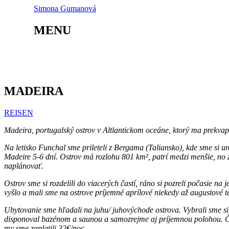
MADEIRA
Simona Gumanová
–
MENU
Simona
Gumanová
ÜBER MICH
REISEN
MYSTER
MADEIRA
REISEN
Madeira, portugalský ostrov v Altlantickom oceáne, ktorý ma prekvapi
Na letisko Funchal sme prileteli z Bergama (Taliansko), kde sme si ur
Madeire 5-6 dní. Ostrov má rozlohu 801 km², patrí medzi menšie, no z
naplánovať.
Ostrov sme si rozdelili do viacerých častí, ráno si pozreli počasie na
vyšlo a mali sme na ostrove príjemné aprílové niekedy až augustové te
Ubytovanie sme hľadali na juhu/ juhovýchode ostrova. Vybrali sme si 
disponoval bazénom a saunou a samozrejme aj príjemnou polohou. Čo m
my sme zaplatili 32€/noc.