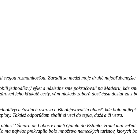
Y TASTING
AKTIVITÄT
KONTAKT
l svojou rozmanitosťou. Zaradil sa medzi moje druhé najobľúbenejšie m
obili jednodňový výlet a následne sme pokračovali na Madeiru, kde sme 
ároveň jeho kľukaté cesty, vám niekedy zaberú dosť času dostať za z bo
 jednotlivých častiach ostrova a išli objavovať tú oblasť, kde bolo najl
ploty. Taktiež odporúčam zbaliť si veci do tepla, dažďa či vetra.
oblasť Câmara de Lobos v hoteli Quinta do Estreito. Hotel mal veľmi c
a najviac prekvapilo bolo množstvo nemeckých turistov, ktorých bola 