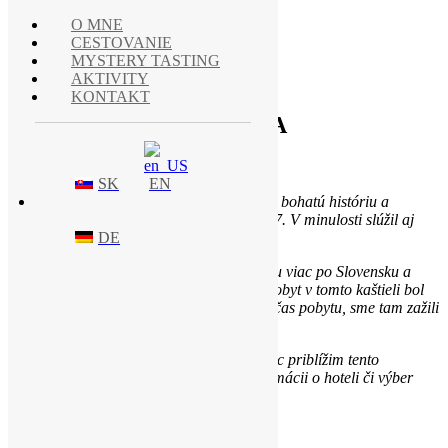
O MNE
CESTOVANIE
MYSTERY TASTING
AKTIVITY
KONTAKT
HOTEL CHATEAU BÉLA
CESTOVANIE
SK
EN
Hotel Chateau Béla na juhu Slovenska má bohatú históriu a
naposledy bol zrekonštruovaný v roku 2007. V minulosti slúžil aj
ako väznica pre politických väzňov.
DE
Tento rok sme sa rozhodli cestovať o trochu viac po Slovensku a
začali sme na tomto historickom mieste. Pobyt v tomto kaštieli bol
veľkým zážitkom, celý dýcha históriou. Počas pobytu, sme tam zažili
aj svadbu, ktorá vyzerala ako z rozprávky.
Verím, že vám fotkami a
videom
trochu viac priblížim tento
rozprávkový hotel. Viac zaujímavých informácii o hoteli či výber
izrieb môžete násť na ich
webe
.